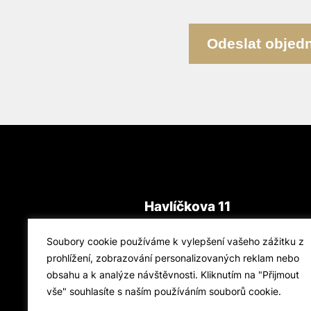
Odeslat objed
Havlíčkova 11
Praha 1
Soubory cookie používáme k vylepšení vašeho zážitku z
Virtuální prohlídka
prohlížení, zobrazování personalizovaných reklam nebo
obsahu a k analýze návštěvnosti. Kliknutím na "Přijmout
INDIVINE fashion, s.r.o.
vše" souhlasíte s naším používáním souborů cookie.