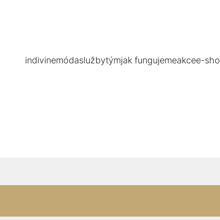
indivine
móda
služby
tým
jak fungujeme
akce
e-sh