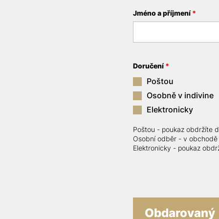
Jméno a příjmení
*
Doručení
*
Poštou
Osobně v indivine
Elektronicky
Poštou - poukaz obdržíte 
Osobní odběr - v obchodě I
Elektronicky - poukaz obd
Obdarovaný