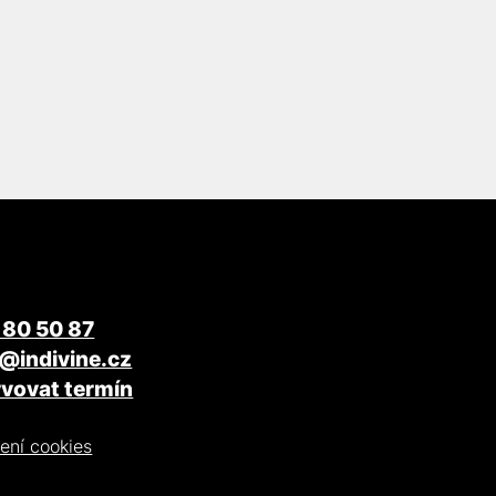
 80 50 87
o@indivine.cz
vovat termín
ení cookies