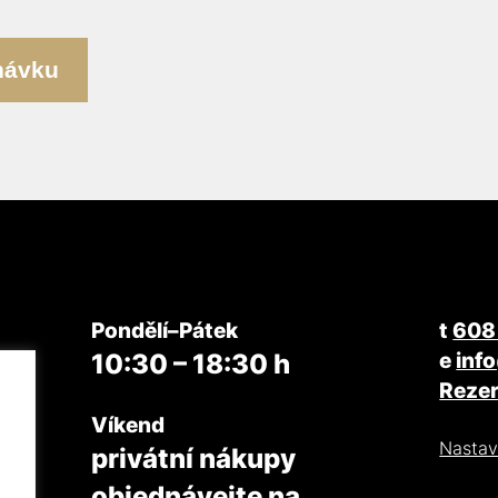
návku
Pondělí–Pátek
t
608
e
inf
10:30 – 18:30 h
Rezer
Víkend
Nastav
privátní nákupy
objednávejte na