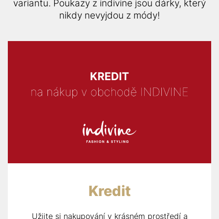
variantu. Poukazy z indivine jsou dárky, který
nikdy nevyjdou z módy!
Kredit
Užijte si nakupování v krásném prostředí a