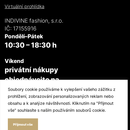
Virtuální prohlídka
INDIVINE fashion, s.r.o.
IČ: 17155916
Pondělí–Pátek
10:30 – 18:30 h
Víkend
privátní nákupy
objednávejte na
m:
608 80 50 87
Soubory cookie používáme k vylepšení vašeho zážitku z
prohlížení, zobrazování personalizovaných reklam nebo
t
608 80 50 87
obsahu a k analýze návštěvnosti. Kliknutím na "Přijmout
e
info@indivine.cz
vše" souhlasíte s naším používáním souborů cookie.
Rezervovat termín
Přijmout vše
Nastavení cookies