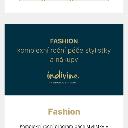
Fashion
Komplexní roční program péče stylistky v